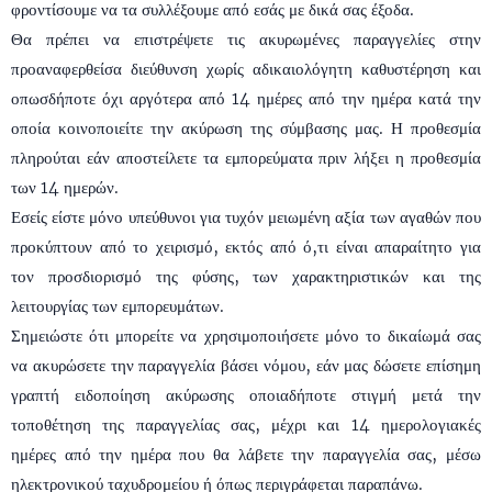
φροντίσουμε να τα συλλέξουμε από εσάς με δικά σας έξοδα.
Θα πρέπει να επιστρέψετε τις ακυρωμένες παραγγελίες στην
προαναφερθείσα διεύθυνση χωρίς αδικαιολόγητη καθυστέρηση και
οπωσδήποτε όχι αργότερα από 14 ημέρες από την ημέρα κατά την
οποία κοινοποιείτε την ακύρωση της σύμβασης μας. Η προθεσμία
πληρούται εάν αποστείλετε τα εμπορεύματα πριν λήξει η προθεσμία
των 14 ημερών.
Εσείς είστε μόνο υπεύθυνοι για τυχόν μειωμένη αξία των αγαθών που
προκύπτουν από το χειρισμό, εκτός από ό,τι είναι απαραίτητο για
τον προσδιορισμό της φύσης, των χαρακτηριστικών και της
λειτουργίας των εμπορευμάτων.
Σημειώστε ότι μπορείτε να χρησιμοποιήσετε μόνο το δικαίωμά σας
να ακυρώσετε την παραγγελία βάσει νόμου, εάν μας δώσετε επίσημη
γραπτή ειδοποίηση ακύρωσης οποιαδήποτε στιγμή μετά την
τοποθέτηση της παραγγελίας σας, μέχρι και 14 ημερολογιακές
ημέρες από την ημέρα που θα λάβετε την παραγγελία σας, μέσω
ηλεκτρονικού ταχυδρομείου ή όπως περιγράφεται παραπάνω.