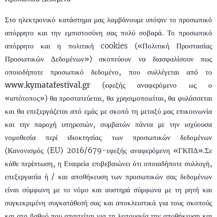
Στο ηλεκτρονικό κατάστημα μας λαμβάνουμε υπόψιν το προσωπικό
απόρρητο και την εμπιστοσύνη σας πολύ σοβαρά. Το προσωπικό
απόρρητο και η πολιτική cookies («Πολιτική Προστασίας
Προσωπικών Δεδομένων») σκοπεύουν να διασφαλίσουν πως
οποιοδήποτε προσωπικό δεδομένο, που συλλέγεται από το
www.kymatafestival.gr
(εφεξής αναφερόμενο ως ο
«ιστότοπος») θα προστατεύεται, θα χρησιμοποιείται, θα φυλάσσεται
και θα επεξεργάζεται από εμάς με σκοπό τη μεταξύ μας επικοινωνία
και την παροχή υπηρεσιών, συμβατών πάντα με την ισχύουσα
νομοθεσία περί ιδιοκτησίας των προσωπικών δεδομένων
(Κανονισμός (EU) 2016/679-εφεξής αναφερόμενη «ΓΚΠΔ».Σε
κάθε περίπτωση, η Εταιρεία επιβεβαιώνει ότι οποιαδήποτε συλλογή,
επεξεργασία ή / και αποθήκευση των προσωπικών σας δεδομένων
είναι σύμφωνη με το νόμο και αυστηρά σύμφωνα με τη ρητή και
συγκεκριμένη συγκατάθεσή σας και αποκλειστικά για τους σκοπούς
και στο βαθμό που απαιτείται για τη λειτουργία την αποθήκευση και